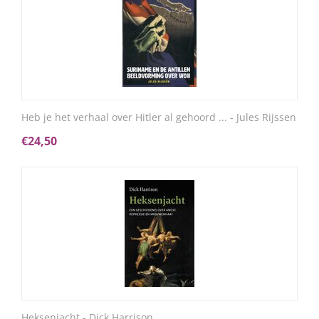
Heb je het verhaal over Hitler al gehoord ... - Jules Rijssen
€
24,50
Heksenjacht - Dick Harrison