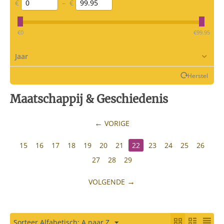
€
–
€
‎€
0
‎€
99.95
Jaar
Herstel
Maatschappij & Geschiedenis
VORIGE
15
16
17
18
19
20
21
22
23
24
25
26
27
28
29
VOLGENDE
Sorteer Alfabetisch: A naar Z