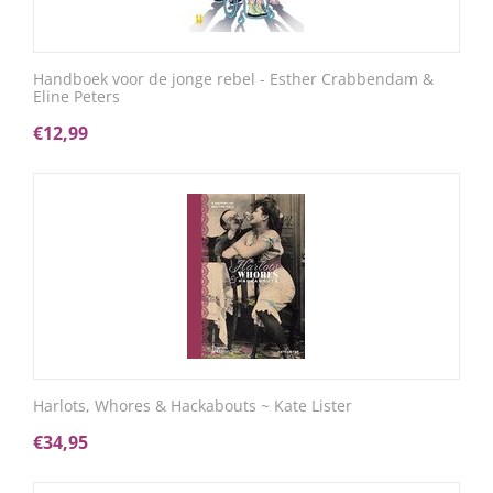
Handboek voor de jonge rebel - Esther Crabbendam &
Eline Peters
€
12,99
Harlots, Whores & Hackabouts ~ Kate Lister
€
34,95