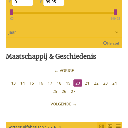
€
–
€
‎€
0
‎€
99.95
Jaar
Herstel
Maatschappij & Geschiedenis
VORIGE
13
14
15
16
17
18
19
20
21
22
23
24
25
26
27
VOLGENDE
Sorteer alfabetisch : Z - A