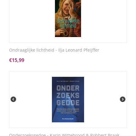
Ondraaglijke lichtheid - Ilja Leonard Pfeijffer
€
15,99
Onderzoeksgedoe - Karin Wittebrood & Robbert Braak