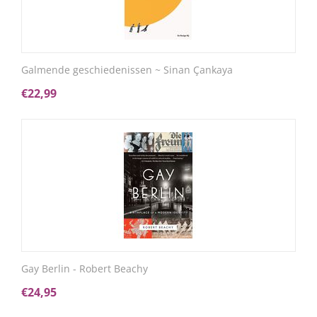
Galmende geschiedenissen ~ Sinan Çankaya
€
22,99
Gay Berlin - Robert Beachy
€
24,95