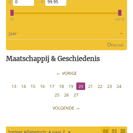
€
–
€
‎€
0
‎€
99.95
Jaar
Herstel
Maatschappij & Geschiedenis
VORIGE
13
14
15
16
17
18
19
20
21
22
23
24
25
26
27
VOLGENDE
Sorteer Alfabetisch: A naar Z