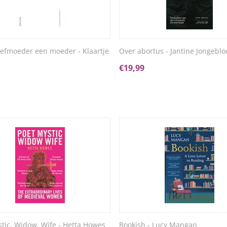
tiefmoeder een moeder - Klaartje
Over abortus - Jantine Jongeblo
€
19,99
stic, Widow, Wife - Hetta Howes
Bookish - Lucy Mangan