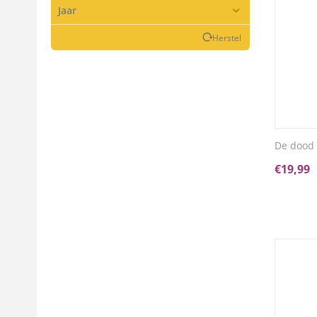
Jaar
Herstel
De dood 
€
19,99