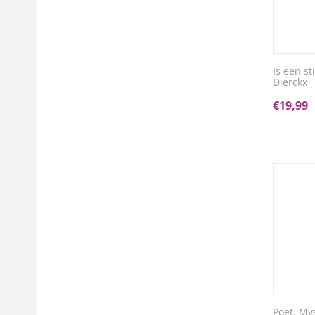
Is een s
Dierckx
€
19,99
Poet, My