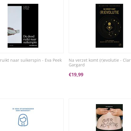
ruikt naar suikerspin - Eva Peek
Na verzet komt (r)evolutie - Clar
Gargard
€
19,99