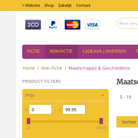
< Website
Shop
Zakelijk
Contact
FICTIE
NON-FICTIE
CADEAUS | DIVERSEN
Home
/
Non-Fictie
/
Maatschappij & Geschiedenis
Maats
PRODUCT FILTERS
Prijs
5 - 19
€
–
€
Sorteer
‎€
0
‎€
99.95