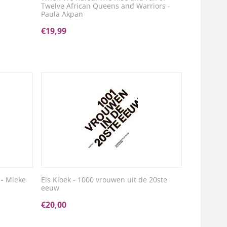
Twelve African Queens and Warriors -
Paula Akpan
€
19,99
 - Mieke
Els Kloek - 1000 vrouwen uit de 20ste
eeuw
€
20,00