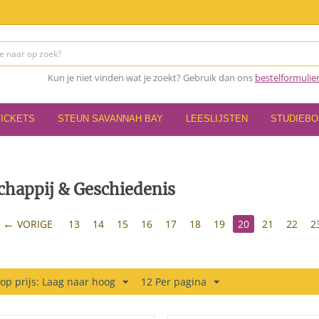
Kun je niet vinden wat je zoekt? Gebruik dan ons
bestelformulie
TICKETS
STEUN SAVANNAH BAY
LEESLIJSTEN
STUDIEB
chappij & Geschiedenis
VORIGE
13
14
15
16
17
18
19
20
21
22
2
 op prijs: Laag naar hoog
12 Per pagina