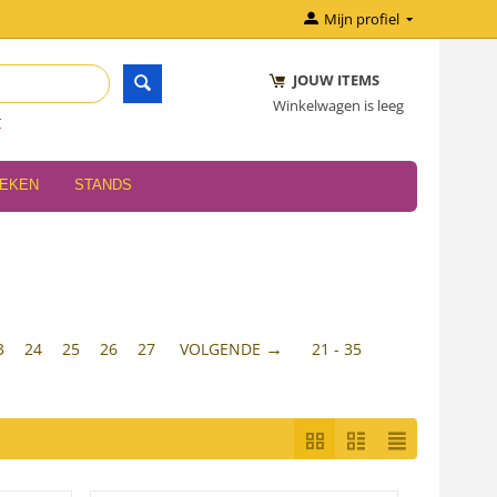
Mijn profiel
JOUW ITEMS
Winkelwagen is leeg
r
OEKEN
STANDS
3
24
25
26
27
VOLGENDE
21 - 35