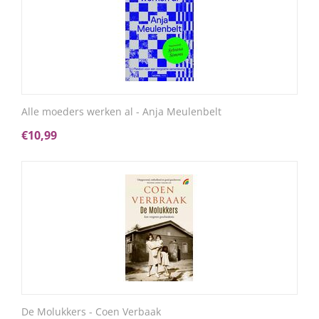
Alle moeders werken al - Anja Meulenbelt
€
10,99
De Molukkers - Coen Verbaak