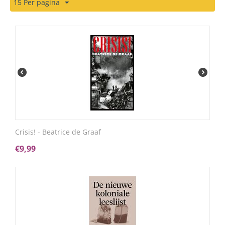
15 Per pagina
Crisis! - Beatrice de Graaf
€
9,99