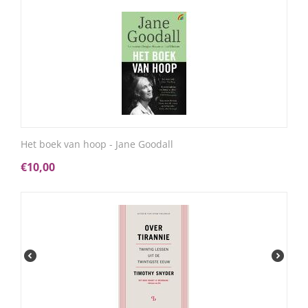
Het boek van hoop - Jane Goodall
€
10,00