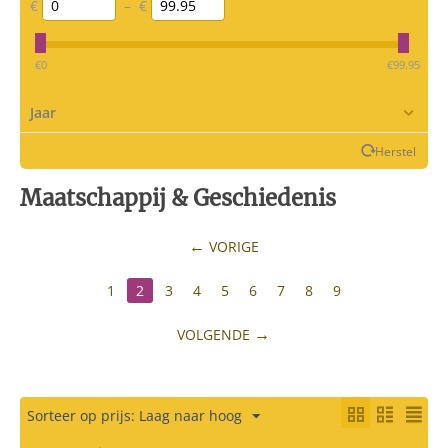
€
–
€
‎€
0
‎€
99.95
Jaar
Herstel
Maatschappij & Geschiedenis
VORIGE
1
2
3
4
5
6
7
8
9
VOLGENDE
Sorteer op prijs: Laag naar hoog