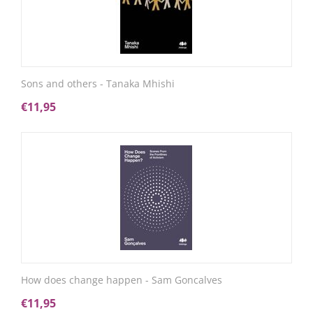
Sons and others - Tanaka Mhishi
€
11,95
How does change happen - Sam Goncalves
€
11,95