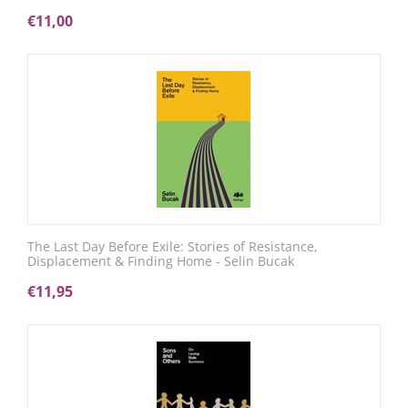
€
11,00
The Last Day Before Exile: Stories of Resistance,
Displacement & Finding Home - Selin Bucak
€
11,95