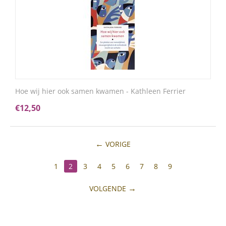
Hoe wij hier ook samen kwamen - Kathleen Ferrier
€
12,50
VORIGE
1
2
3
4
5
6
7
8
9
VOLGENDE