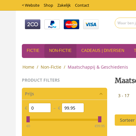
< Website
Shop
Zakelijk
Contact
FICTIE
NON-FICTIE
CADEAUS | DIVERSEN
Home
/
Non-Fictie
/
Maatschappij & Geschiedenis
Maats
PRODUCT FILTERS
Prijs
3 - 17
€
–
€
Sorteer
‎€
0
‎€
99.95