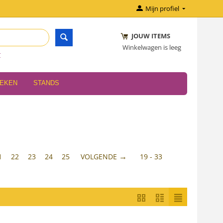
Mijn profiel
JOUW ITEMS
Winkelwagen is leeg
r
OEKEN
STANDS
1
22
23
24
25
VOLGENDE
19 - 33