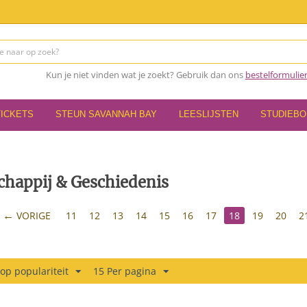
Kun je niet vinden wat je zoekt? Gebruik dan ons
bestelformulie
TICKETS
STEUN SAVANNAH BAY
LEESLIJSTEN
STUDIEB
chappij & Geschiedenis
VORIGE
11
12
13
14
15
16
17
18
19
20
2
 op populariteit
15 Per pagina