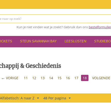
Kun je niet vinden wat je zoekt? Gebruik dan ons
bestelformulie
TICKETS
STEUN SAVANNAH BAY
LEESLIJSTEN
STUDIEB
chappij & Geschiedenis
VORIGE
11
12
13
14
15
16
17
18
VOLGENDE
 Alfabetisch: A naar Z
48 Per pagina