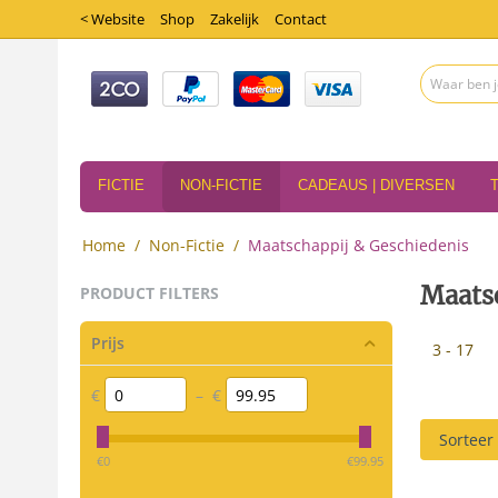
< Website
Shop
Zakelijk
Contact
FICTIE
NON-FICTIE
CADEAUS | DIVERSEN
Home
/
Non-Fictie
/
Maatschappij & Geschiedenis
Maats
PRODUCT FILTERS
Prijs
3 - 17
€
–
€
Sorteer
‎€
0
‎€
99.95