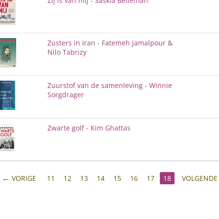
Zij is van mij - Saskia Belleman
Zusters in Iran - Fatemeh Jamalpour &
Nilo Tabrizy
Zuurstof van de samenleving - Winnie
Sorgdrager
Zwarte golf - Kim Ghattas
VORIGE
11
12
13
14
15
16
17
18
VOLGENDE