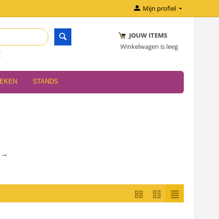
Mijn profiel
JOUW ITEMS
Winkelwagen is leeg
r
OEKEN
STANDS