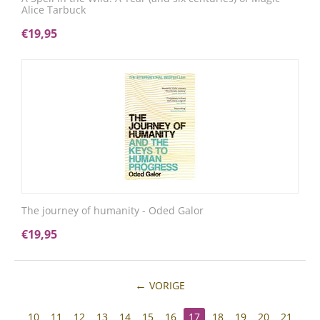
Alice Tarbuck
€
19,95
The journey of humanity - Oded Galor
€
19,95
VORIGE
10
11
12
13
14
15
16
17
18
19
20
21