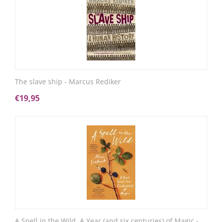
The slave ship - Marcus Rediker
€
19,95
A Spell in the Wild. A Year (and six centuries) of Magic -