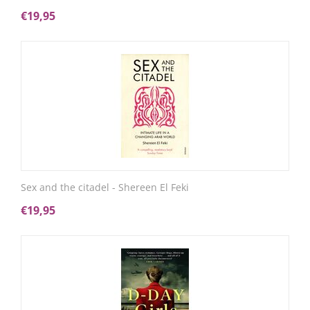
€
19,95
Sex and the citadel - Shereen El Feki
€
19,95