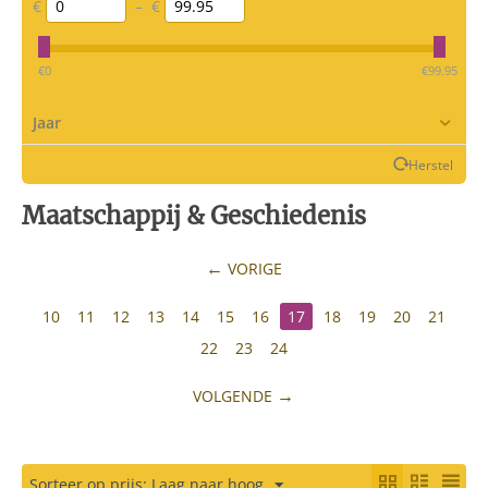
€
–
€
‎€
0
‎€
99.95
Jaar
Herstel
Maatschappij & Geschiedenis
VORIGE
10
11
12
13
14
15
16
17
18
19
20
21
22
23
24
VOLGENDE
Sorteer op prijs: Laag naar hoog