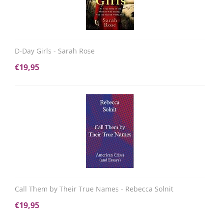
D-Day Girls - Sarah Rose
€
19,95
Call Them by Their True Names - Rebecca Solnit
€
19,95