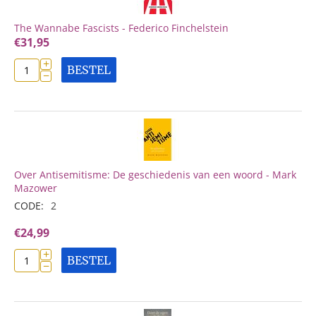
The Wannabe Fascists - Federico Finchelstein
€
31,95
+
BESTEL
−
Over Antisemitisme: De geschiedenis van een woord - Mark
Mazower
CODE:
2
€
24,99
+
BESTEL
−