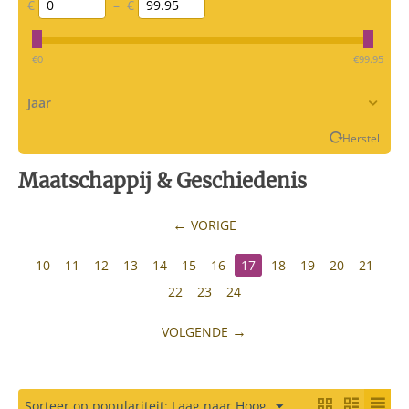
€
–
€
‎€
0
‎€
99.95
Jaar
Herstel
Maatschappij & Geschiedenis
VORIGE
10
11
12
13
14
15
16
17
18
19
20
21
22
23
24
VOLGENDE
Sorteer op populariteit: Laag naar Hoog