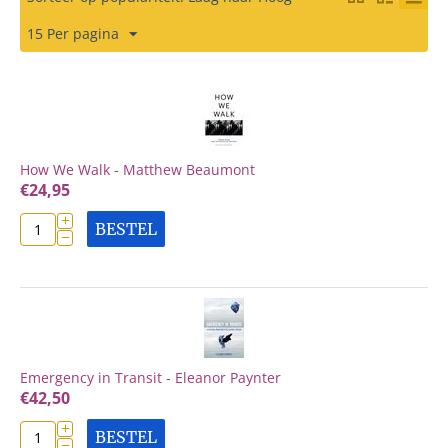
15 Per pagina
How We Walk - Matthew Beaumont
€
24,95
+
BESTEL
−
Emergency in Transit - Eleanor Paynter
€
42,50
+
BESTEL
−