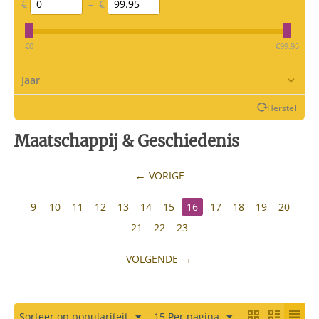
€
–
€
‎€
0
‎€
99.95
Jaar
Herstel
Maatschappij & Geschiedenis
VORIGE
9
10
11
12
13
14
15
16
17
18
19
20
21
22
23
VOLGENDE
Sorteer op populariteit
15 Per pagina