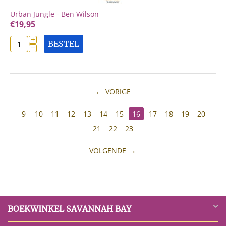
Urban Jungle - Ben Wilson
€
19,95
+
BESTEL
−
VORIGE
9
10
11
12
13
14
15
16
17
18
19
20
21
22
23
VOLGENDE
BOEKWINKEL SAVANNAH BAY