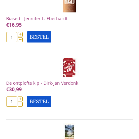
Biased - Jennifer L. Eberhardt
€
16,95
+
BESTEL
−
De ontplofte kip - Dirk-Jan Verdonk
€
30,99
+
BESTEL
−