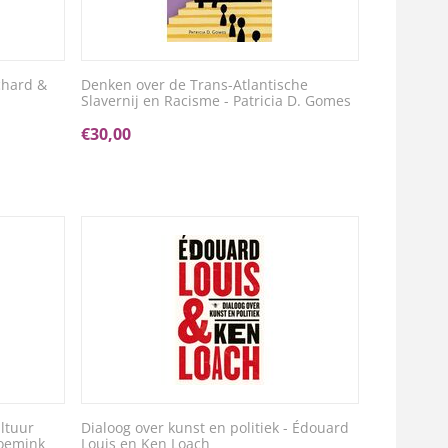
chard &
Denken over de Trans-Atlantische
Slavernij en Racisme - Patricia D. Gomes
€
30,00
ltuur
Dialoog over kunst en politiek - Édouard
loemink
Louis en Ken Loach