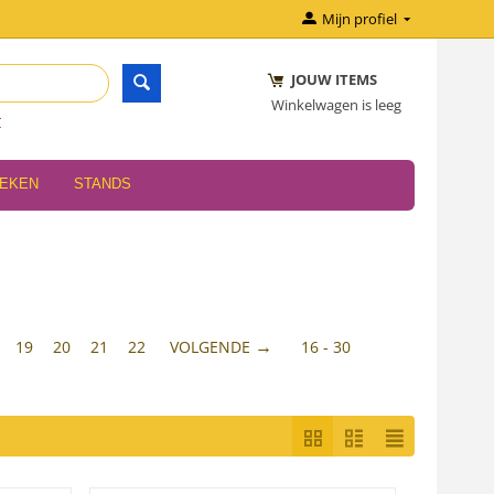
Mijn profiel
JOUW ITEMS
Winkelwagen is leeg
r
OEKEN
STANDS
19
20
21
22
VOLGENDE
16 - 30