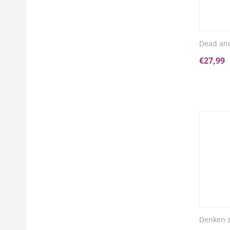
Dead and
€
27,99
Denken z