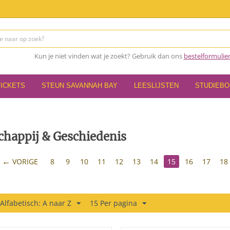
Kun je niet vinden wat je zoekt? Gebruik dan ons
bestelformulie
TICKETS
STEUN SAVANNAH BAY
LEESLIJSTEN
STUDIEB
chappij & Geschiedenis
VORIGE
8
9
10
11
12
13
14
15
16
17
18
 Alfabetisch: A naar Z
15 Per pagina