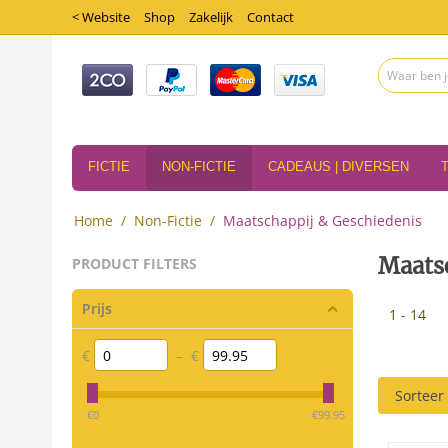
< Website
Shop
Zakelijk
Contact
FICTIE
NON-FICTIE
CADEAUS | DIVERSEN
Home
/
Non-Fictie
/
Maatschappij & Geschiedenis
Maats
PRODUCT FILTERS
Prijs
1 - 14
€
–
€
Sorteer
‎€
0
‎€
99.95