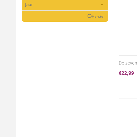
Jaar
Herstel
De zeven 
€
22,99