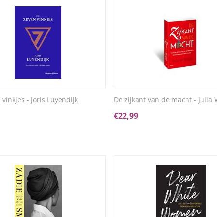
vinkjes - Joris Luyendijk
De zijkant van de macht - Julia
€
22,99