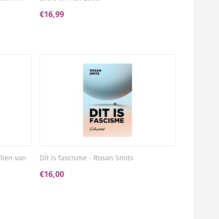
€
16,99
elien van
Dit is fascisme - Rosan Smits
€
16,00