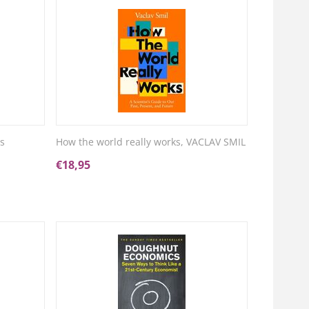
ms
How the world really works, VACLAV SMIL
€
18,95