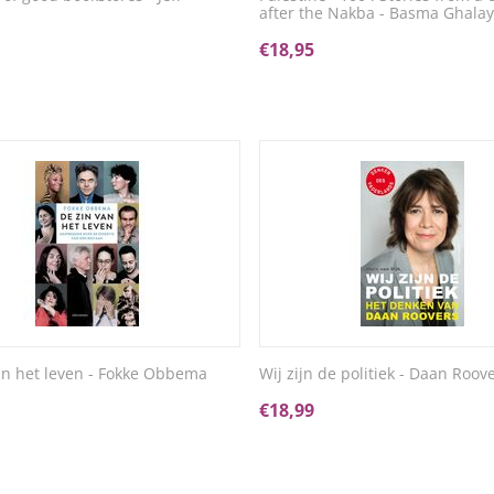
after the Nakba - Basma Ghalay
€
18,95
an het leven - Fokke Obbema
Wij zijn de politiek - Daan Roov
€
18,99