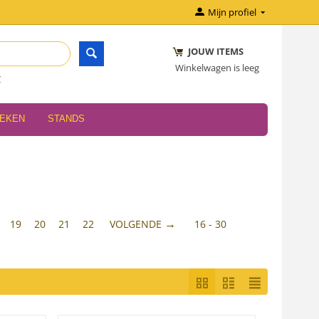
Mijn profiel
JOUW ITEMS
Winkelwagen is leeg
r
OEKEN
STANDS
19
20
21
22
VOLGENDE
16 - 30