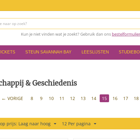
Kun je niet vinden wat je zoekt? Gebruik dan ons
bestelformulie
TICKETS
STEUN SAVANNAH BAY
LEESLIJSTEN
STUDIEB
chappij & Geschiedenis
VORIGE
8
9
10
11
12
13
14
15
16
17
18
 op prijs: Laag naar hoog
12 Per pagina