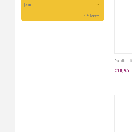
Jaar
Herstel
Public L
€
18,95