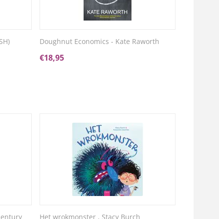
SH)
Doughnut Economics - Kate Raworth
€
18,95
century
Het wrokmonster , Stacy Burch