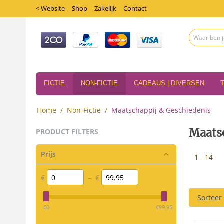
< Website
Shop
Zakelijk
Contact
FICTIE
NON-FICTIE
CADEAUS | DIVERSEN
Home
/
Non-Fictie
/
Maatschappij & Geschiedenis
Maats
PRODUCT FILTERS
Prijs
1 - 14
€
–
€
Sorteer
‎€
0
‎€
99.95