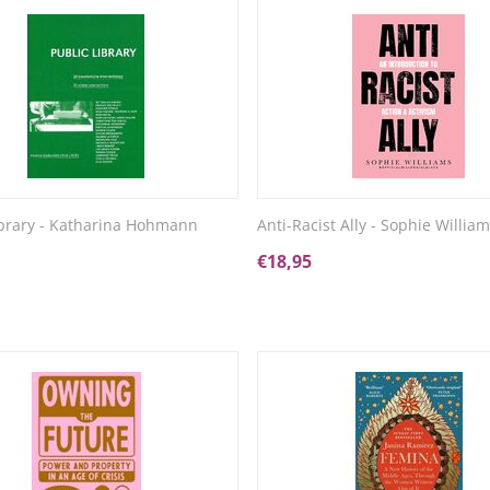
ibrary - Katharina Hohmann
Anti-Racist Ally - Sophie Willia
€
18,95