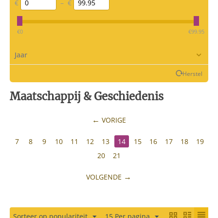
€
–
€
‎€
0
‎€
99.95
Jaar
Herstel
Maatschappij & Geschiedenis
VORIGE
7
8
9
10
11
12
13
14
15
16
17
18
19
20
21
VOLGENDE
Sorteer op populariteit
15 Per pagina