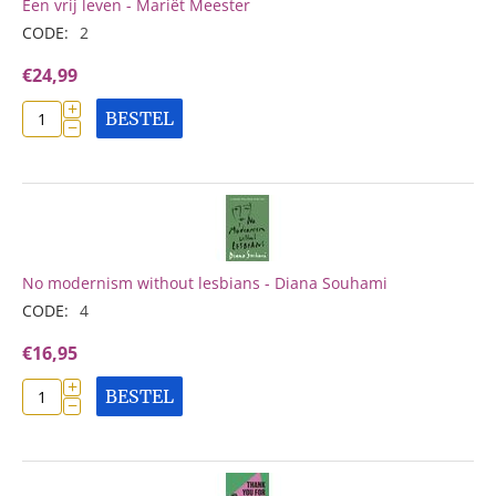
Een vrij leven - Mariët Meester
CODE:
2
€
24,99
+
BESTEL
−
No modernism without lesbians - Diana Souhami
CODE:
4
€
16,95
+
BESTEL
−