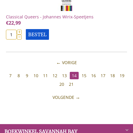
Classical Queers - Johannes Wirix-Speetjens
€
22,99
+
BESTEL
−
VORIGE
7
8
9
10
11
12
13
14
15
16
17
18
19
20
21
VOLGENDE
BOEKWINKEL SAVANNAH BAY