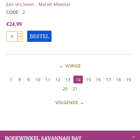
Een vrij leven - Mariët Meester
CODE:
2
€
24,99
+
BESTEL
−
VORIGE
7
8
9
10
11
12
13
14
15
16
17
18
19
20
21
VOLGENDE
BOEKWINKEL SAVANNAH BAY