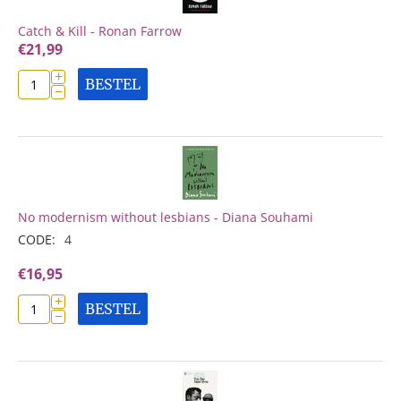
Catch & Kill - Ronan Farrow
€
21,99
+
BESTEL
−
No modernism without lesbians - Diana Souhami
CODE:
4
€
16,95
+
BESTEL
−