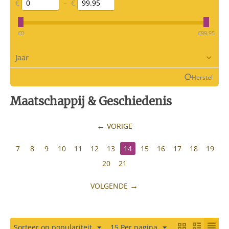
€
–
€
‎€
0
‎€
99.95
Jaar
Herstel
Maatschappij & Geschiedenis
VORIGE
7
8
9
10
11
12
13
14
15
16
17
18
19
20
21
VOLGENDE
Sorteer op populariteit
15 Per pagina