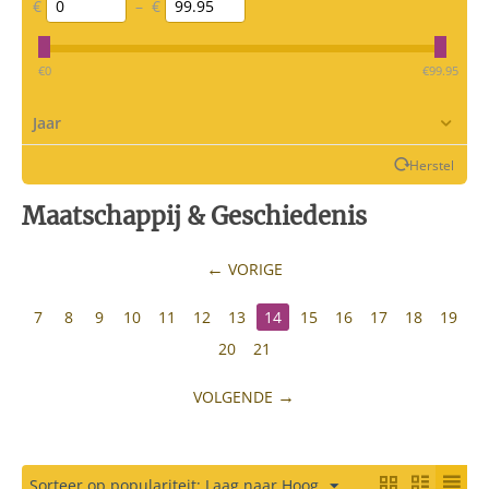
€
–
€
‎€
0
‎€
99.95
Jaar
Herstel
Maatschappij & Geschiedenis
VORIGE
7
8
9
10
11
12
13
14
15
16
17
18
19
20
21
VOLGENDE
Sorteer op populariteit: Laag naar Hoog