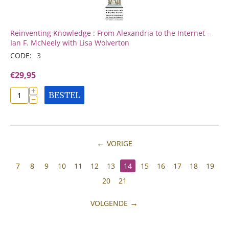
Reinventing Knowledge : From Alexandria to the Internet -
Ian F. McNeely with Lisa Wolverton
CODE:
3
€
29,95
+
BESTEL
−
VORIGE
7
8
9
10
11
12
13
14
15
16
17
18
19
20
21
VOLGENDE