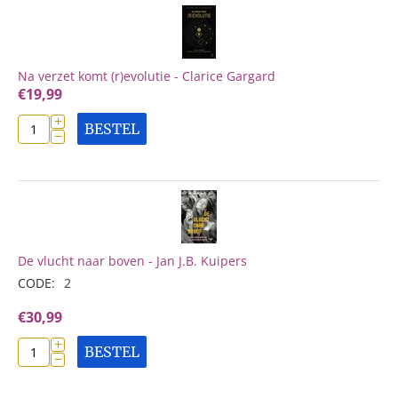
Na verzet komt (r)evolutie - Clarice Gargard
€
19,99
+
BESTEL
−
De vlucht naar boven - Jan J.B. Kuipers
CODE:
2
€
30,99
+
BESTEL
−