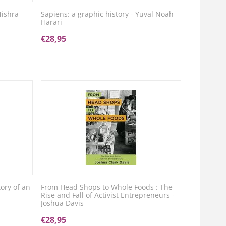
Mishra
Sapiens: a graphic history - Yuval Noah
Harari
€
28,95
ory of an
From Head Shops to Whole Foods : The
Rise and Fall of Activist Entrepreneurs -
Joshua Davis
€
28,95