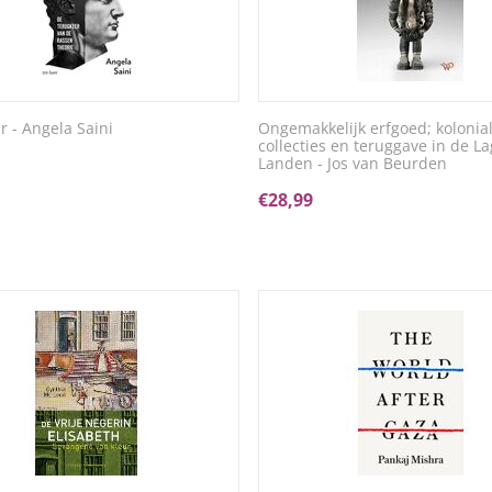
r - Angela Saini
Ongemakkelijk erfgoed; kolonia
collecties en teruggave in de L
Landen - Jos van Beurden
€
28,99