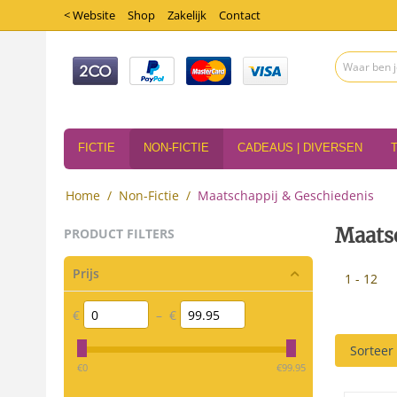
< Website
Shop
Zakelijk
Contact
FICTIE
NON-FICTIE
CADEAUS | DIVERSEN
Home
/
Non-Fictie
/
Maatschappij & Geschiedenis
Maats
PRODUCT FILTERS
Prijs
1 - 12
€
–
€
Sorteer
‎€
0
‎€
99.95