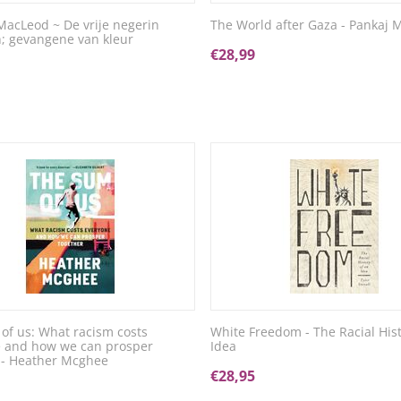
MacLeod ~ De vrije negerin
The World after Gaza - Pankaj 
h; gevangene van kleur
€
28,99
of us: What racism costs
White Freedom - The Racial Hist
 and how we can prosper
Idea
 - Heather Mcghee
€
28,95