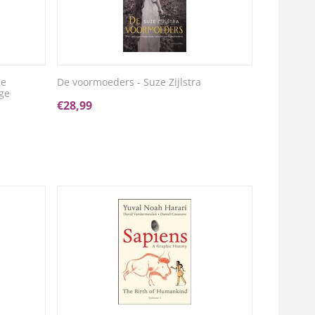
le
De voormoeders - Suze Zijlstra
age
€
28,99