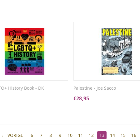
Q+ History Book - DK
Palestine - Joe Sacco
€
28,95
VORIGE
6
7
8
9
10
11
12
13
14
15
16