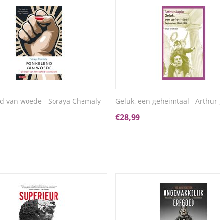
d van woede - Soraya Chemaly
Geluk, een geheimtaal - Arthur 
€
28,99