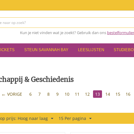
Kun je niet vinden wat je zoekt? Gebruik dan ons
bestelformulie
TICKETS
STEUN SAVANNAH BAY
LEESLIJSTEN
STUDIEB
chappij & Geschiedenis
VORIGE
6
7
8
9
10
11
12
13
14
15
16
 op prijs: Hoog naar laag
15 Per pagina