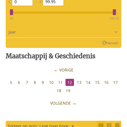
€
–
€
‎€
0
‎€
99.95
Jaar
Herstel
Maatschappij & Geschiedenis
VORIGE
5
6
7
8
9
10
11
12
13
14
15
16
17
18
19
VOLGENDE
Sorteer op prijs: Laag naar hoog