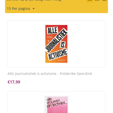
15 Per pagina
Alle journalistiek is activisme - Fréderike Geerdink
€
17,99