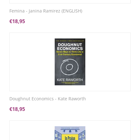
Femina - Janina Ramirez (ENGLISH)
€
18,95
Doughnut Economics - Kate Raworth
€
18,95