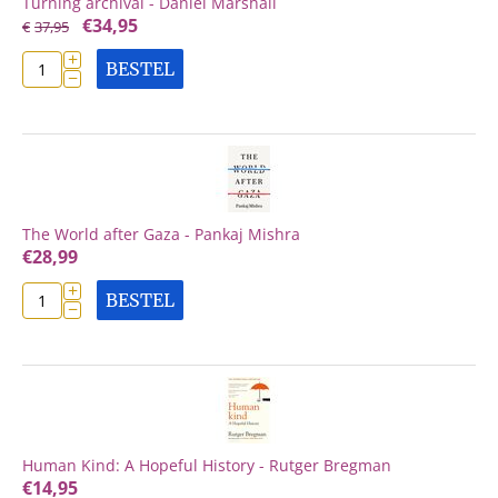
Turning archival - Daniel Marshall
€
34,95
€
37,95
+
BESTEL
−
The World after Gaza - Pankaj Mishra
€
28,99
+
BESTEL
−
Human Kind: A Hopeful History - Rutger Bregman
€
14,95