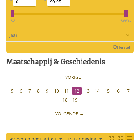
€
–
€
‎€
0
‎€
99.95
Jaar
Herstel
Maatschappij & Geschiedenis
VORIGE
5
6
7
8
9
10
11
12
13
14
15
16
17
18
19
VOLGENDE
Sorteer op populariteit
15 Per pagina