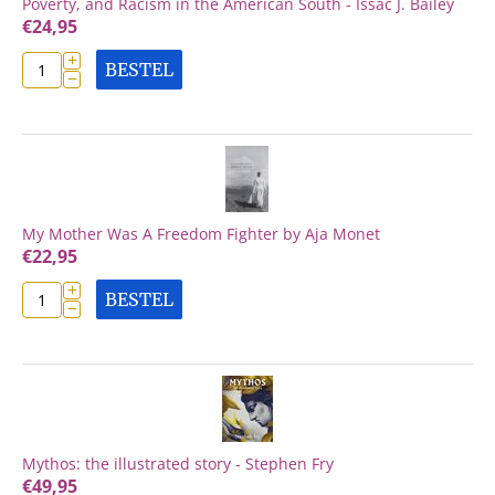
Poverty, and Racism in the American South - Issac J. Bailey
€
24,95
+
BESTEL
−
My Mother Was A Freedom Fighter by Aja Monet
€
22,95
+
BESTEL
−
Mythos: the illustrated story - Stephen Fry
€
49,95