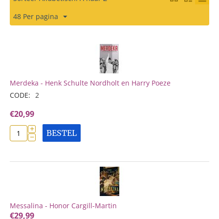
48 Per pagina
Merdeka - Henk Schulte Nordholt en Harry Poeze
CODE:
2
€
20,99
+
BESTEL
−
Messalina - Honor Cargill-Martin
€
29,99