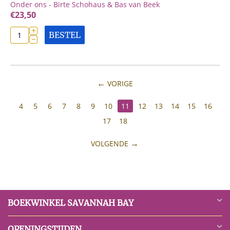
Onder ons - Birte Schohaus & Bas van Beek
€
23,50
+
BESTEL
−
VORIGE
4
5
6
7
8
9
10
11
12
13
14
15
16
17
18
VOLGENDE
BOEKWINKEL SAVANNAH BAY
OPENINGSTIJDEN