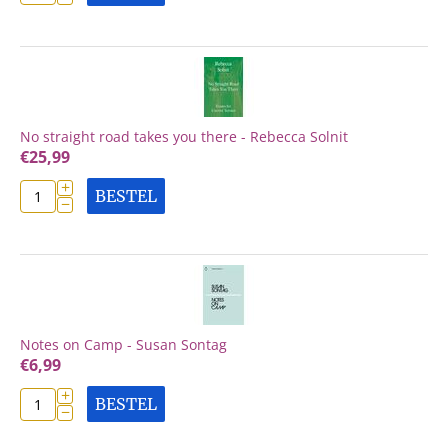
No straight road takes you there - Rebecca Solnit
€
25,99
+
BESTEL
−
Notes on Camp - Susan Sontag
€
6,99
+
BESTEL
−