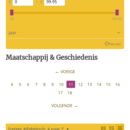
€
–
€
‎€
0
‎€
99.95
Jaar
Herstel
Maatschappij & Geschiedenis
VORIGE
4
5
6
7
8
9
10
11
12
13
14
15
16
17
18
VOLGENDE
Sorteer Alfabetisch: A naar Z