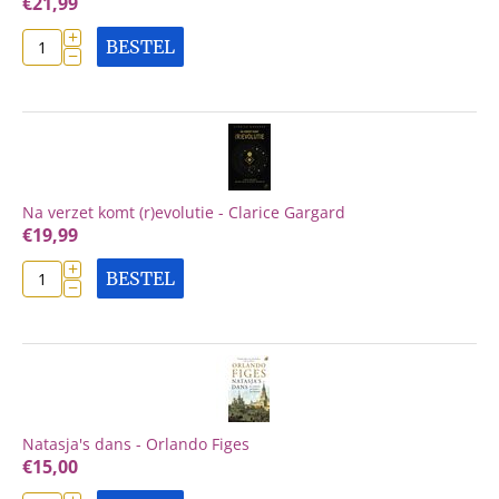
€
21,99
+
BESTEL
−
Na verzet komt (r)evolutie - Clarice Gargard
€
19,99
+
BESTEL
−
Natasja's dans - Orlando Figes
€
15,00