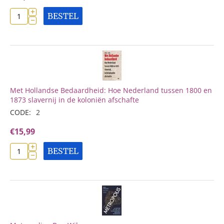
+
BESTEL
−
Met Hollandse Bedaardheid: Hoe Nederland tussen 1800 en
1873 slavernij in de koloniën afschafte
CODE:
2
€
15,99
+
BESTEL
−