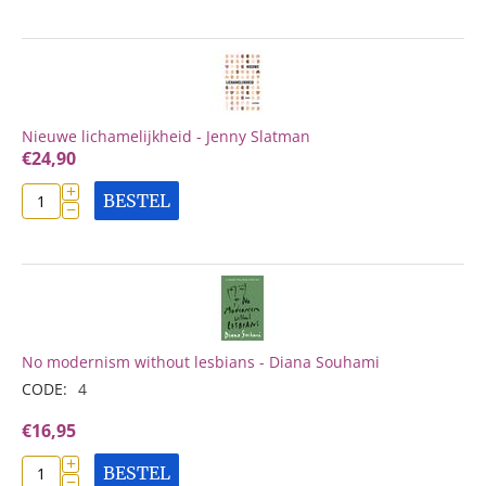
Nieuwe lichamelijkheid - Jenny Slatman
€
24,90
+
BESTEL
−
No modernism without lesbians - Diana Souhami
CODE:
4
€
16,95
+
BESTEL
−