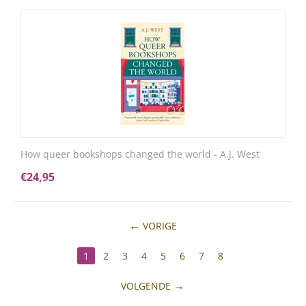
How queer bookshops changed the world - A.J. West
€
24,95
VORIGE
1
2
3
4
5
6
7
8
VOLGENDE