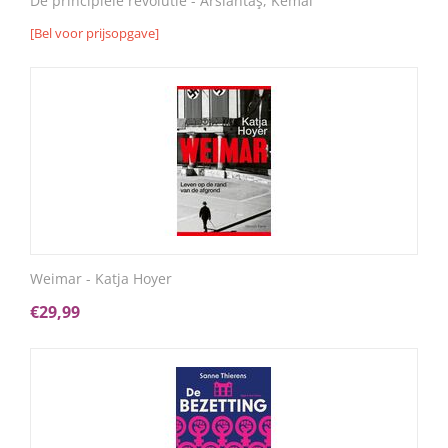
De principiële revolutie - Arslantaş, Kemal
[Bel voor prijsopgave]
Weimar - Katja Hoyer
€
29,99