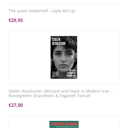
The queer bookshelf - Layla McCay
€
29,95
Stolen Revolution: Betrayal and Hope in Modern Iran -
Bozorgmehr Sharafedin & Yeganeh Torbati
€
27,00