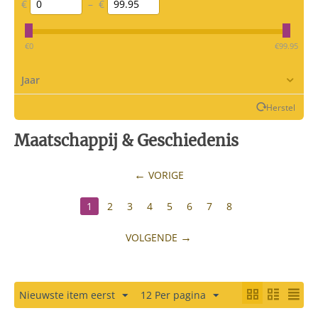
€
–
€
‎€
0
‎€
99.95
Jaar
Herstel
Maatschappij & Geschiedenis
VORIGE
1
2
3
4
5
6
7
8
VOLGENDE
Nieuwste item eerst
12 Per pagina