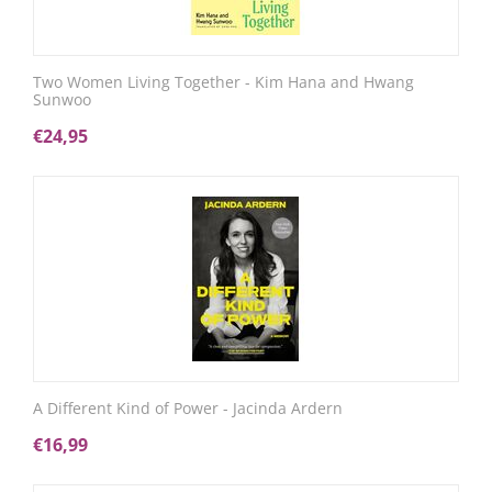
Two Women Living Together - Kim Hana and Hwang
Sunwoo
€
24,95
A Different Kind of Power - Jacinda Ardern
€
16,99