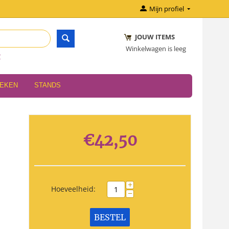
Mijn profiel
JOUW ITEMS
Winkelwagen is leeg
r
OEKEN
STANDS
€
42,50
+
Hoeveelheid:
−
BESTEL