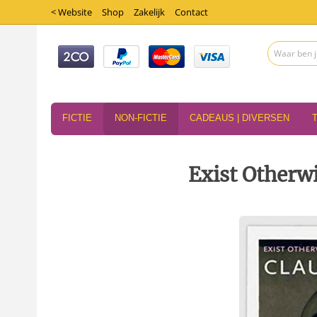
< Website
Shop
Zakelijk
Contact
FICTIE
NON-FICTIE
CADEAUS | DIVERSEN
Exist Otherwi