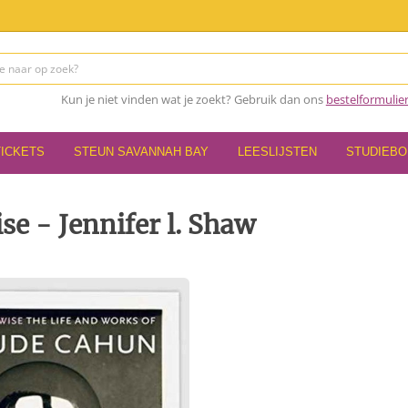
Kun je niet vinden wat je zoekt? Gebruik dan ons
bestelformulie
TICKETS
STEUN SAVANNAH BAY
LEESLIJSTEN
STUDIEB
se - Jennifer l. Shaw