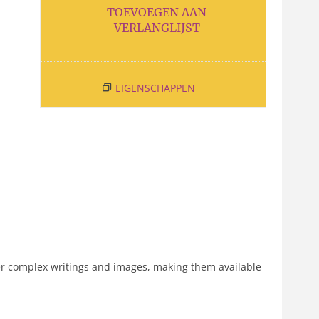
TOEVOEGEN AAN
VERLANGLIJST
EIGENSCHAPPEN
es her complex writings and images, making them available