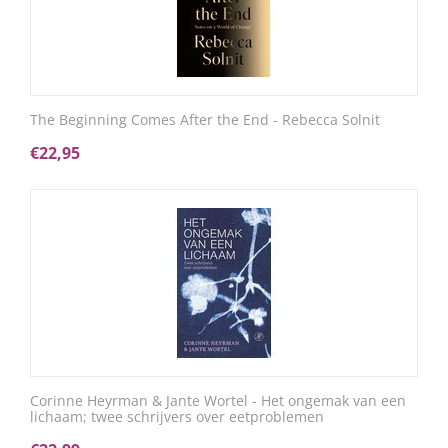
The Beginning Comes After the End - Rebecca Solnit
€
22,95
Corinne Heyrman & Jante Wortel - Het ongemak van een
lichaam; twee schrijvers over eetproblemen