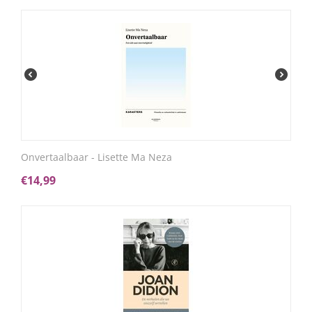
Onvertaalbaar - Lisette Ma Neza
€
14,99