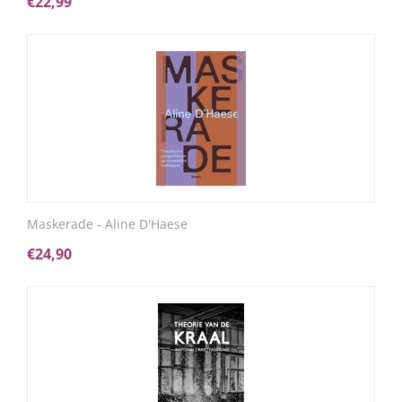
€
22,99
Maskerade - Aline D'Haese
€
24,90