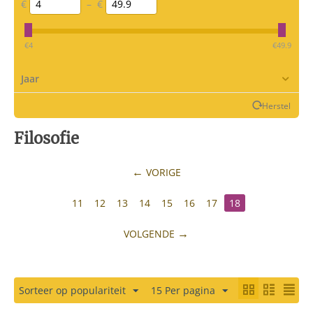
€
–
€
‎€
4
‎€
49.9
Jaar
Herstel
Filosofie
VORIGE
11
12
13
14
15
16
17
18
VOLGENDE
Sorteer op populariteit
15 Per pagina