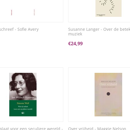
schreef - Sofie Avery
Susanne Langer - Over de bete
muziek
€
24,99
alaat voor een seculiere wereld -
Over vrijheid - Maggie Nelson