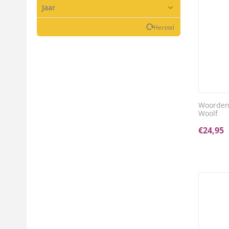
Jaar
Herstel
Woorden w
Woolf
€
24,95