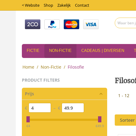
< Website
Shop
Zakelijk
Contact
FICTIE
NON-FICTIE
CADEAUS | DIVERSEN
Home
/
Non-Fictie
/
Filosofie
Filoso
PRODUCT FILTERS
Prijs
1 - 12
€
–
€
Sorteer
‎€
4
‎€
49.9