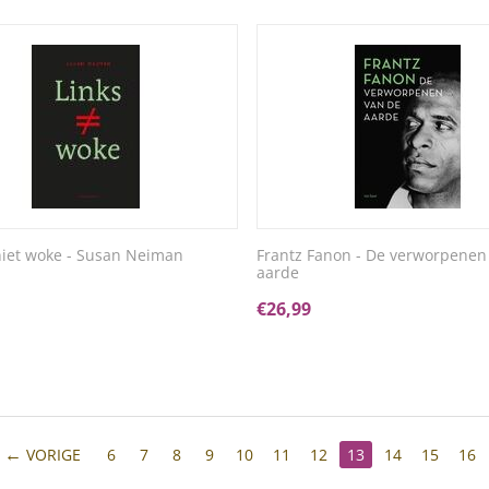
 niet woke - Susan Neiman
Frantz Fanon - De verworpenen
aarde
€
26,99
VORIGE
6
7
8
9
10
11
12
13
14
15
16