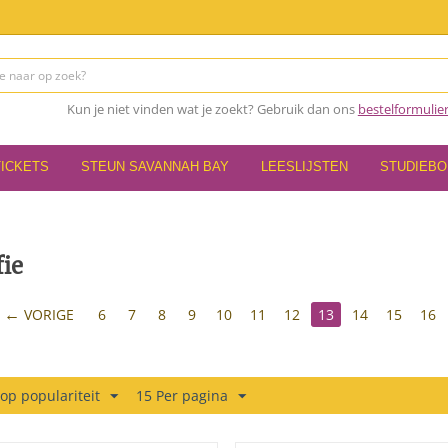
Kun je niet vinden wat je zoekt? Gebruik dan ons
bestelformulie
TICKETS
STEUN SAVANNAH BAY
LEESLIJSTEN
STUDIEB
fie
VORIGE
6
7
8
9
10
11
12
13
14
15
16
 op populariteit
15 Per pagina