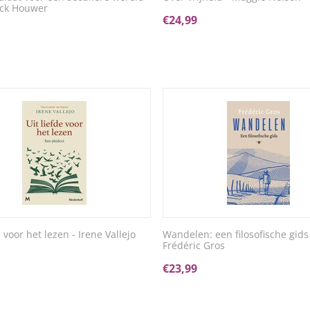
ock Houwer
€
24,99
e voor het lezen - Irene Vallejo
Wandelen: een filosofische gids
Frédéric Gros
€
23,99